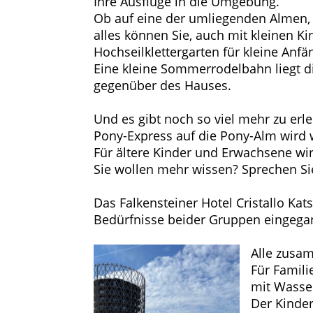
Ihre Ausflüge in die Umgebung.
Ob auf eine der umliegenden Almen, m
alles können Sie, auch mit kleinen K
Hochseilklettergarten für kleine Anfä
Eine kleine Sommerrodelbahn liegt d
gegenüber des Hauses.
Und es gibt noch so viel mehr zu erl
Pony-Express auf die Pony-Alm wird 
Für ältere Kinder und Erwachsene w
Sie wollen mehr wissen? Sprechen Si
Das Falkensteiner Hotel Cristallo Ka
Bedürfnisse beider Gruppen eingega
Alle zusa
Für Famili
mit Wasse
Der Kinder