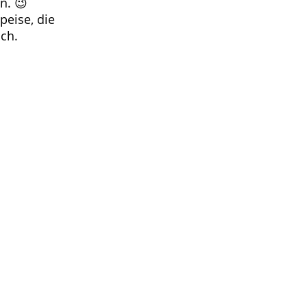
n. 😉
peise, die
sch.