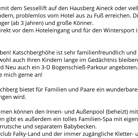
it dem Sessellift auf den Hausberg Aineck oder vielle
indern, problemlos vom Hotel aus zu Fuß erreichen. Di
nger (ab 3 Jahren) und große Könner.
irekt vor dem Hoteleingang und für den Wintersport 
eben! Katschberghöhe ist sehr familienfreundlich und
wohl auch Ihren Kindern lange im Gedächtnis bleiben
ird Neu auch ein 3-D Bogenschieß-Parkour angeboten
e mich gerne an!
tschberg bietet für Familien und Paare ein wunderba
ngen wird.
mmen können den Innen- und Außenpool (beheizt) mit
en gibt es außerdem ein tolles Familien-Spa mit eig
rrutsche und separatem Babybecken.
club Falky-Land und der immer zugängliche Kletter- 