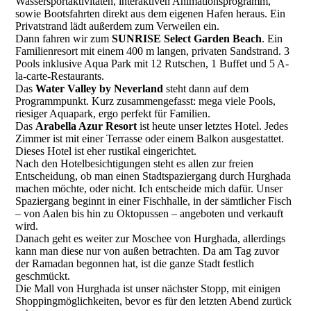
Wassersportaktivitäten, interaktiven Animationsprogramm,
sowie Bootsfahrten direkt aus dem eigenen Hafen heraus. Ein
Privatstrand lädt außerdem zum Verweilen ein.
Dann fahren wir zum
SUNRISE Select Garden Beach
. Ein
Familienresort mit einem 400 m langen, privaten Sandstrand. 3
Pools inklusive Aqua Park mit 12 Rutschen, 1 Buffet und 5 A-
la-carte-Restaurants.
Das
Water Valley by Neverland
steht dann auf dem
Programmpunkt. Kurz zusammengefasst: mega viele Pools,
riesiger Aquapark, ergo perfekt für Familien.
Das
Arabella Azur Resort
ist heute unser letztes Hotel. Jedes
Zimmer ist mit einer Terrasse oder einem Balkon ausgestattet.
Dieses Hotel ist eher rustikal eingerichtet.
Nach den Hotelbesichtigungen steht es allen zur freien
Entscheidung, ob man einen Stadtspaziergang durch Hurghada
machen möchte, oder nicht. Ich entscheide mich dafür. Unser
Spaziergang beginnt in einer Fischhalle, in der sämtlicher Fisch
– von Aalen bis hin zu Oktopussen – angeboten und verkauft
wird.
Danach geht es weiter zur Moschee von Hurghada, allerdings
kann man diese nur von außen betrachten. Da am Tag zuvor
der Ramadan begonnen hat, ist die ganze Stadt festlich
geschmückt.
Die Mall von Hurghada ist unser nächster Stopp, mit einigen
Shoppingmöglichkeiten, bevor es für den letzten Abend zurück