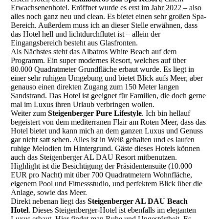
Erwachsenenhotel. Eröffnet wurde es erst im Jahr 2022 – also
alles noch ganz neu und clean. Es bietet einen sehr großen Spa-
Bereich. Außerdem muss ich an dieser Stelle erwähnen, dass
das Hotel hell und lichtdurchflutet ist – allein der
Eingangsbereich besteht aus Glasfronten.
Als Nächstes steht das Albatros White Beach auf dem
Programm. Ein super modernes Resort, welches auf über
80.000 Quadratmeter Grundfläche erbaut wurde. Es liegt in
einer sehr ruhigen Umgebung und bietet Blick aufs Meer, aber
genauso einen direkten Zugang zum 150 Meter langen
Sandstrand. Das Hotel ist geeignet für Familien, die doch gerne
mal im Luxus ihren Urlaub verbringen wollen.
Weiter zum
Steigenberger Pure Lifestyle
. Ich bin hellauf
begeistert von dem mediterranen Flair am Roten Meer, dass das
Hotel bietet und kann mich an dem ganzen Luxus und Genuss
gar nicht satt sehen. Alles ist in Weiß gehalten und es laufen
ruhige Melodien im Hintergrund. Gäste dieses Hotels können
auch das Steigenberger AL DAU Resort mitbenutzen.
Highlight ist die Besichtigung der Präsidentensuite (10.000
EUR pro Nacht) mit über 700 Quadratmetern Wohnfläche,
eigenem Pool und Fitnessstudio, und perfektem Blick über die
Anlage, sowie das Meer.
Direkt nebenan liegt das
Steigenberger AL DAU Beach
Hotel
. Dieses Steigenberger-Hotel ist ebenfalls im eleganten
Luxus erbaut. Hier findet man Ruhe und Ungestörtheit. Es