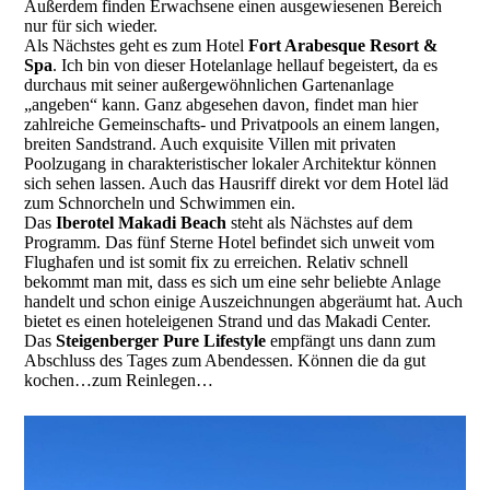
Außerdem finden Erwachsene einen ausgewiesenen Bereich
nur für sich wieder.
Als Nächstes geht es zum Hotel
Fort Arabesque Resort &
Spa
. Ich bin von dieser Hotelanlage hellauf begeistert, da es
durchaus mit seiner außergewöhnlichen Gartenanlage
„angeben“ kann. Ganz abgesehen davon, findet man hier
zahlreiche Gemeinschafts- und Privatpools an einem langen,
breiten Sandstrand. Auch exquisite Villen mit privaten
Poolzugang in charakteristischer lokaler Architektur können
sich sehen lassen. Auch das Hausriff direkt vor dem Hotel läd
zum Schnorcheln und Schwimmen ein.
Das
Iberotel Makadi Beach
steht als Nächstes auf dem
Programm. Das fünf Sterne Hotel befindet sich unweit vom
Flughafen und ist somit fix zu erreichen. Relativ schnell
bekommt man mit, dass es sich um eine sehr beliebte Anlage
handelt und schon einige Auszeichnungen abgeräumt hat. Auch
bietet es einen hoteleigenen Strand und das Makadi Center.
Das
Steigenberger Pure Lifestyle
empfängt uns dann zum
Abschluss des Tages zum Abendessen. Können die da gut
kochen…zum Reinlegen…