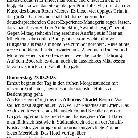
liegt, ebenso wie das Steigenberger Pure Lifestyle, direkt an der
Küste des blauen Roten Meeres. Es bietet viel üppiges Grün in
der großen Gartenlandschaft. Ich habe mir von der
deutschsprechenden Guest-Experience-Managerin sagen lassen,
dass man diesen Stil der Architektur „Swahili-Design“ nennt.
Gegen Mittag steht ein lang ersehnter Ausflug aufs Meer an.
Mit einem sehr coolen Boot geht es vom Yachthafen von
Hurghada aus raus auf hohe See zum Schnorcheln. Viele bunte,
große und kleine Fische erwarten uns. Aber auch Rochen und
Muränen sehen wir vorbeiziehen – welche coole Erfahrung!
Auf dem Boot gibt es dann noch ein ausgiebiges Mittagessen,
bevor es zurück zum Yachthafen geht.
Donnerstag, 23.03.2023
Erneut beginnt der Tag in den frühen Morgenstunden mit
unserem Frühstück, bevor es in die nächsten Hotels zur
Besichtigung geht.
Als Erstes empfängt uns das
Albatros Citadel Resort
. Was
soll ich dazu sagen außer -WOW! Ein Paradies auf Erden. Das
exklusive Resort ist aus Natursteinen und Korallen aus der
Umgebung erbaut. Es bietet einen hauseigenen Yacht-Hafen,
man fühlt sich fast wie in Südfrankreich oder an der Amalfi-
Küste. Jedes geräumige und luxuriös eingerichtete Zimmer
bietet Meerblick. Das Hotel verfügt über